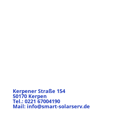
bis zur Installation erhalten Sie eine Lösung, die Technik und
Sparpotenzial vereint.
Lassen Sie sich beraten und erfahren Sie, wie ein
Energiemanagementsystem Ihre Stromkosten nachhaltig
reduzieren kann.
Kostenlose Beratung anfragen
Mehr
Kerpener Straße 154
50170 Kerpen
Tel.: 0221 67004190
Mail: info@smart-solarserv.de