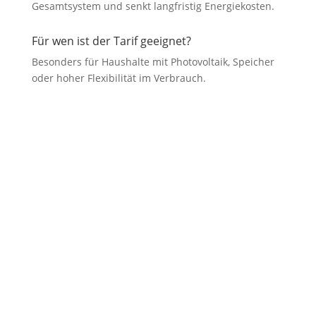
Gesamtsystem und senkt langfristig Energiekosten.
Für wen ist der Tarif geeignet?
Besonders für Haushalte mit Photovoltaik, Speicher
oder hoher Flexibilität im Verbrauch.
Jetzt Ihr
Energiemanagementsystem im
Rhein-Erft-Kreis planen
Ein Energiemanagementsystem macht aus Ihrer Energieanlage ein
intelligentes Sparsystem. Durch automatische Steuerung,
optimierten Eigenverbrauch und Reaktion auf Strompreise senken
Sie langfristig Ihre Kosten.
Smart Solar Services plant Energiemanagementsysteme im Rhein-
Erft-Kreis individuell und wirtschaftlich orientiert. Von der Analyse