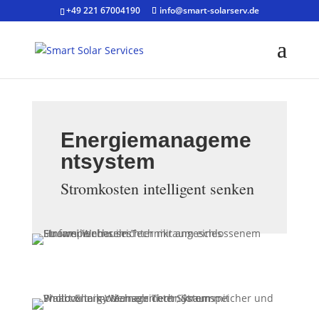
+49 221 67004190
info@smart-solarserv.de
Energiemanageme
ntsystem
Stromkosten intelligent senken